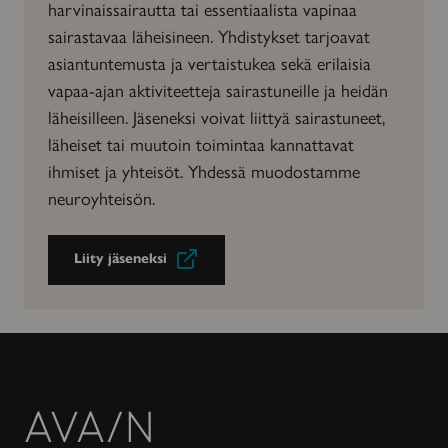
harvinaissairautta tai essentiaalista vapinaa
sairastavaa läheisineen. Yhdistykset tarjoavat
asiantuntemusta ja vertaistukea sekä erilaisia
vapaa-ajan aktiviteetteja sairastuneille ja heidän
läheisilleen. Jäseneksi voivat liittyä sairastuneet,
läheiset tai muutoin toimintaa kannattavat
ihmiset ja yhteisöt. Yhdessä muodostamme
neuroyhteisön.
Liity jäseneksi
Avain-
lehti