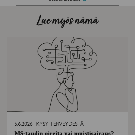
Lue myös nämä
MS-
taudin
oireita
vai
muistisairaus?
5.6.2026
KYSY TERVEYDESTÄ
MS-taudin oireita vai muistisairaus?