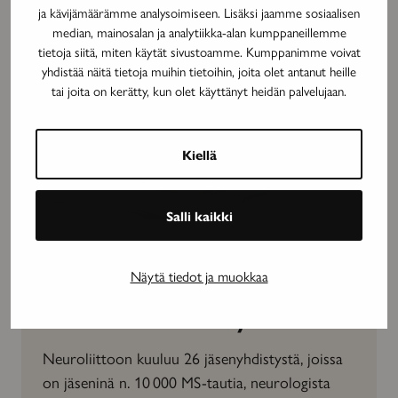
ja kävijämäärämme analysoimiseen. Lisäksi jaamme sosiaalisen
median, mainosalan ja analytiikka-alan kumppaneillemme
tietoja siitä, miten käytät sivustoamme. Kumppanimme voivat
yhdistää näitä tietoja muihin tietoihin, joita olet antanut heille
tai joita on kerätty, kun olet käyttänyt heidän palvelujaan.
Kiellä
Salli kaikki
Näytä tiedot ja muokkaa
Tule mukaan neuroyhteisöön
Neuroliittoon kuuluu 26 jäsenyhdistystä, joissa
on jäseninä n. 10 000 MS-tautia, neurologista