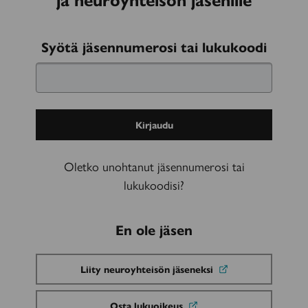
Kirjaudu
Syötä jäsennumerosi tai lukukoodi
sisään
Oletko unohtanut jäsennumerosi tai
lukukoodisi?
En ole jäsen
Liity neuroyhteisön jäseneksi
Osta lukuoikeus