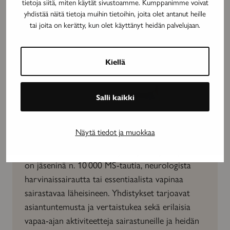
tietoja siitä, miten käytät sivustoamme. Kumppanimme voivat
yhdistää näitä tietoja muihin tietoihin, joita olet antanut heille
tai joita on kerätty, kun olet käyttänyt heidän palvelujaan.
Kiellä
Salli kaikki
Tule mukaan neuroyhteisöön
Näytä tiedot ja muokkaa
Neuroliittoon kuuluu 26 jäsenyhdistystä, joissa
on jäseninä n. 10 000 MS-tautia, neurologista
harvinaissairautta tai essentiaalista vapinaa
sairastavaa läheisineen. Yhdistykset tarjoavat
asiantuntemusta ja vertaistukea sekä erilaisia
vapaa-ajan aktiviteetteja sairastuneille ja heidän