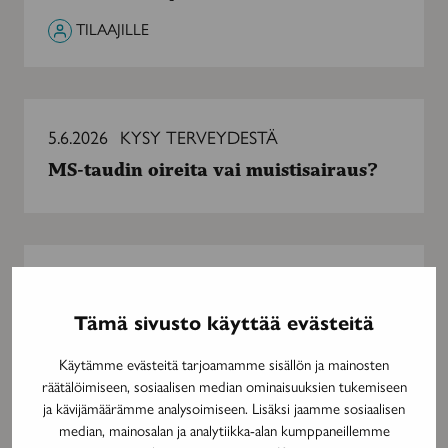
TILAAJILLE
MS-
taudin
5.6.2026
KYSY TERVEYDESTÄ
oireita
MS-taudin oireita vai muistisairaus?
vai
muistisairaus?
Lue
näköislehtenä
5.6.2026
NÄKÖISLEHTI
Lue näköislehtenä
Tämä sivusto käyttää evästeitä
Käytämme evästeitä tarjoamamme sisällön ja mainosten
räätälöimiseen, sosiaalisen median ominaisuuksien tukemiseen
ja kävijämäärämme analysoimiseen. Lisäksi jaamme sosiaalisen
median, mainosalan ja analytiikka-alan kumppaneillemme