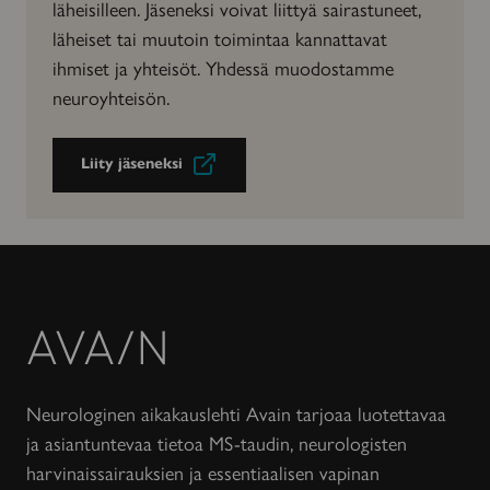
läheisilleen. Jäseneksi voivat liittyä sairastuneet,
läheiset tai muutoin toimintaa kannattavat
ihmiset ja yhteisöt. Yhdessä muodostamme
neuroyhteisön.
Liity jäseneksi
Avain-
lehti
Neurologinen aikakauslehti Avain tarjoaa luotettavaa
ja asiantuntevaa tietoa MS-taudin, neurologisten
harvinaissairauksien ja essentiaalisen vapinan