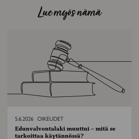
Lue myös nämä
Edunvalvontalaki
muuttui
–
mitä
se
tarkoittaa
käytännössä?
5.6.2026
OIKEUDET
Edunvalvontalaki muuttui – mitä se
tarkoittaa käytännössä?