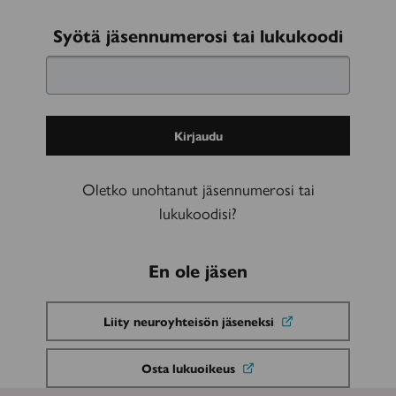
Kirjaudu
Syötä jäsennumerosi tai lukukoodi
sisään
Oletko unohtanut jäsennumerosi tai
lukukoodisi?
En ole jäsen
Liity neuroyhteisön jäseneksi
Osta lukuoikeus