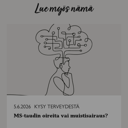
Lue myös nämä
MS-
taudin
oireita
vai
muistisairaus?
5.6.2026
KYSY TERVEYDESTÄ
MS-taudin oireita vai muistisairaus?