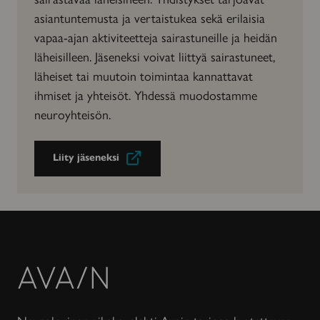
asiantuntemusta ja vertaistukea sekä erilaisia
vapaa-ajan aktiviteetteja sairastuneille ja heidän
läheisilleen. Jäseneksi voivat liittyä sairastuneet,
läheiset tai muutoin toimintaa kannattavat
ihmiset ja yhteisöt. Yhdessä muodostamme
neuroyhteisön.
Liity jäseneksi
Avain-
lehti