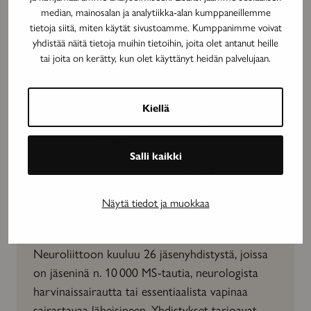
median, mainosalan ja analytiikka-alan kumppaneillemme
tietoja siitä, miten käytät sivustoamme. Kumppanimme voivat
yhdistää näitä tietoja muihin tietoihin, joita olet antanut heille
tai joita on kerätty, kun olet käyttänyt heidän palvelujaan.
Kiellä
Salli kaikki
Näytä tiedot ja muokkaa
Tule mukaan neuroyhteisöön
Neuroliittoon kuuluu 26 jäsenyhdistystä, joissa
on jäseninä n. 10 000 MS-tautia, neurologista
harvinaissairautta tai essentiaalista vapinaa
sairastavaa läheisineen. Yhdistykset tarjoavat