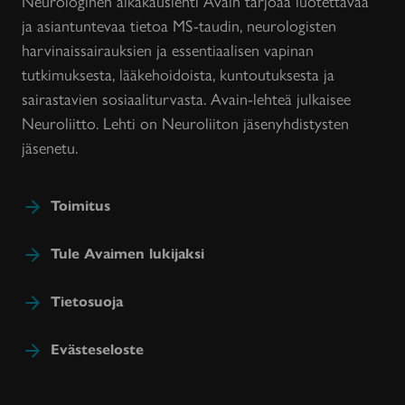
Neurologinen aikakauslehti Avain tarjoaa luotettavaa
ja asiantuntevaa tietoa MS-taudin, neurologisten
harvinaissairauksien ja essentiaalisen vapinan
tutkimuksesta, lääkehoidoista, kuntoutuksesta ja
sairastavien sosiaaliturvasta. Avain-lehteä julkaisee
Neuroliitto. Lehti on Neuroliiton jäsenyhdistysten
jäsenetu.
Toimitus
Tule Avaimen lukijaksi
Tietosuoja
Evästeseloste