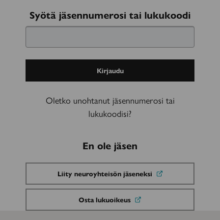
Kirjaudu
Syötä jäsennumerosi tai lukukoodi
sisään
Oletko unohtanut jäsennumerosi tai
lukukoodisi?
En ole jäsen
Liity neuroyhteisön jäseneksi
Osta lukuoikeus