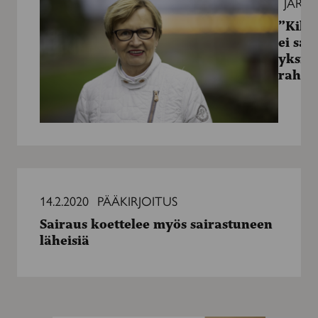
JÄRJ
puhua
”Kilpa
yksinomaan
ei sa
raha”
yksin
raha”
Sairaus
koettelee
14.2.2020
PÄÄKIRJOITUS
myös
Sairaus koettelee myös sairastuneen
sairastuneen
läheisiä
läheisiä