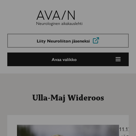
Avain-
lehti
Neurologinen aikakauslehti
Liity Neuroliiton jäseneksi
Avaa valikko
Ulla-Maj Wideroos
”Kilpailutuksissa
ei
11.12.2
saa