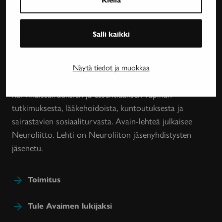
Avain-
Salli kaikki
lehti
Neurologinen aikakauslehti Avain tarjoaa luotettavaa
Näytä tiedot ja muokkaa
ja asiantuntevaa tietoa MS-taudin, neurologisten
harvinaissairauksien ja essentiaalisen vapinan
tutkimuksesta, lääkehoidoista, kuntoutuksesta ja
sairastavien sosiaaliturvasta. Avain-lehteä julkaisee
Neuroliitto. Lehti on Neuroliiton jäsenyhdistysten
jäsenetu.
Toimitus
Tule Avaimen lukijaksi