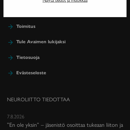
jäsenetu.
Toimitus
Tule Avaimen lukijaksi
Tietosuoja
Evästeseloste
NEUROLIITTO TIEDOTTAA
7.8.2026
”En ole yksin” – jäsenistö osoittaa tukeaan liiton ja