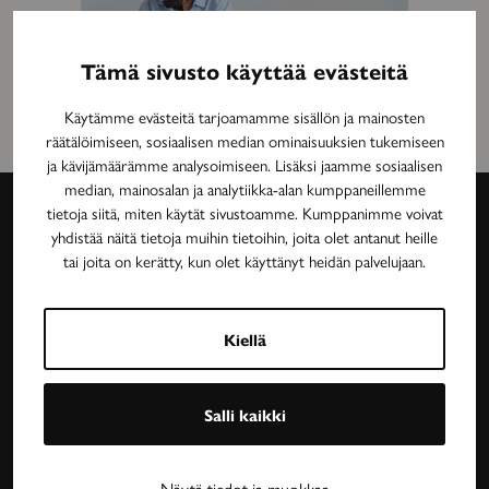
Tämä sivusto käyttää evästeitä
Käytämme evästeitä tarjoamamme sisällön ja mainosten
räätälöimiseen, sosiaalisen median ominaisuuksien tukemiseen
ja kävijämäärämme analysoimiseen. Lisäksi jaamme sosiaalisen
median, mainosalan ja analytiikka-alan kumppaneillemme
tietoja siitä, miten käytät sivustoamme. Kumppanimme voivat
yhdistää näitä tietoja muihin tietoihin, joita olet antanut heille
Avain-
tai joita on kerätty, kun olet käyttänyt heidän palvelujaan.
lehti
Neurologinen aikakauslehti Avain tarjoaa luotettavaa
Kiellä
ja asiantuntevaa tietoa MS-taudin, neurologisten
harvinaissairauksien ja essentiaalisen vapinan
Salli kaikki
tutkimuksesta, lääkehoidoista, kuntoutuksesta ja
sairastavien sosiaaliturvasta. Avain-lehteä julkaisee
Neuroliitto. Lehti on Neuroliiton jäsenyhdistysten
Näytä tiedot ja muokkaa