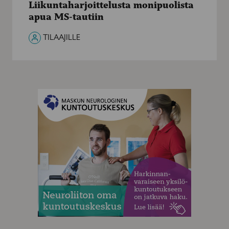
Liikuntaharjoittelusta monipuolista
MS-
apua MS-tautiin
tautiin
TILAAJILLE
MAINOS