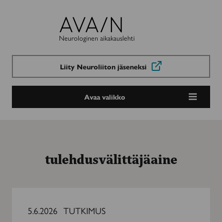
Avain-
lehti
Neurologinen aikakauslehti
Liity Neuroliiton jäseneksi
Avaa valikko
tulehdusvälittäjäaine
Liikuntaharjoittelusta
monipuolista
5.6.2026
TUTKIMUS
apua