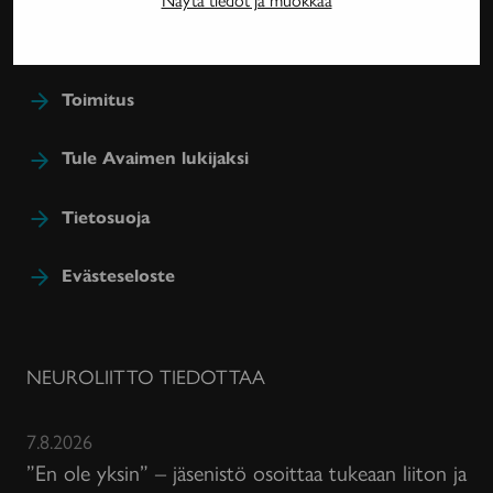
jäsenetu.
Toimitus
Tule Avaimen lukijaksi
Tietosuoja
Evästeseloste
NEUROLIITTO TIEDOTTAA
7.8.2026
”En ole yksin” – jäsenistö osoittaa tukeaan liiton ja