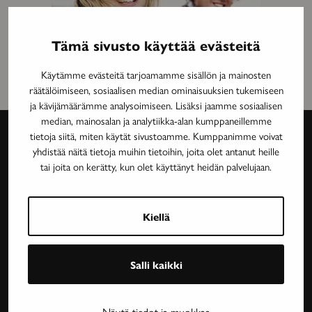
Tämä sivusto käyttää evästeitä
Käytämme evästeitä tarjoamamme sisällön ja mainosten
räätälöimiseen, sosiaalisen median ominaisuuksien tukemiseen
ja kävijämäärämme analysoimiseen. Lisäksi jaamme sosiaalisen
median, mainosalan ja analytiikka-alan kumppaneillemme
tietoja siitä, miten käytät sivustoamme. Kumppanimme voivat
yhdistää näitä tietoja muihin tietoihin, joita olet antanut heille
Avain-
tai joita on kerätty, kun olet käyttänyt heidän palvelujaan.
lehti
Neurologinen aikakauslehti Avain tarjoaa luotettavaa
Kiellä
ja asiantuntevaa tietoa MS-taudin, neurologisten
harvinaissairauksien ja essentiaalisen vapinan
Salli kaikki
tutkimuksesta, lääkehoidoista, kuntoutuksesta ja
sairastavien sosiaaliturvasta. Avain-lehteä julkaisee
Neuroliitto. Lehti on Neuroliiton jäsenyhdistysten
Näytä tiedot ja muokkaa