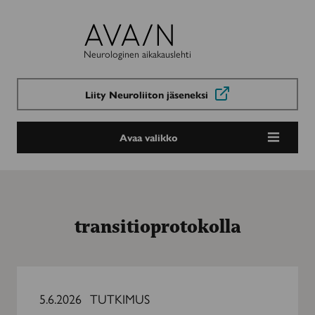
Avain-
lehti
Neurologinen aikakauslehti
Liity Neuroliiton jäseneksi
Avaa valikko
transitioprotokolla
Nuoren
harvinaissairaan
5.6.2026
TUTKIMUS
hoidon