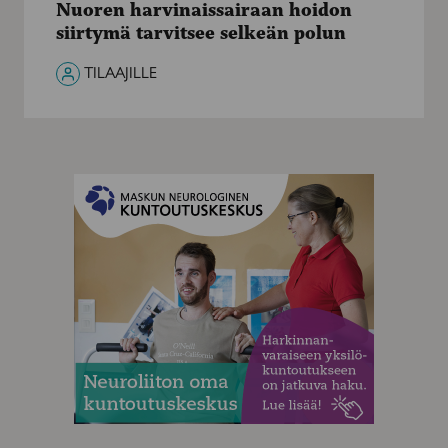
Nuoren harvinaissairaan hoidon
siirtymä
siirtymä tarvitsee selkeän polun
tarvitsee
selkeän
TILAAJILLE
polun
MAINOS