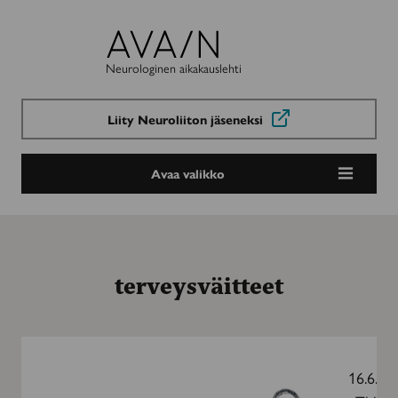
Avain-
lehti
Neurologinen aikakauslehti
Liity Neuroliiton jäseneksi
Avaa valikko
terveysväitteet
Hiiriä
vai
16.6.20
ihmisiä?