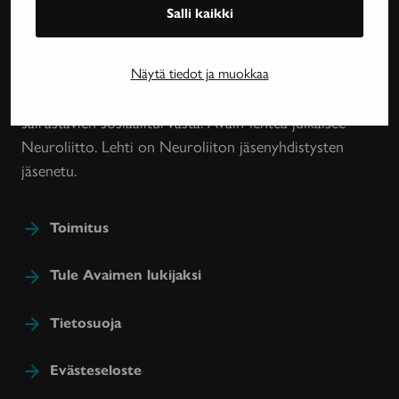
Salli kaikki
Neurologinen aikakauslehti Avain tarjoaa luotettavaa
ja asiantuntevaa tietoa MS-taudin, neurologisten
Näytä tiedot ja muokkaa
harvinaissairauksien ja essentiaalisen vapinan
tutkimuksesta, lääkehoidoista, kuntoutuksesta ja
sairastavien sosiaaliturvasta. Avain-lehteä julkaisee
Neuroliitto. Lehti on Neuroliiton jäsenyhdistysten
jäsenetu.
Toimitus
Tule Avaimen lukijaksi
Tietosuoja
Evästeseloste