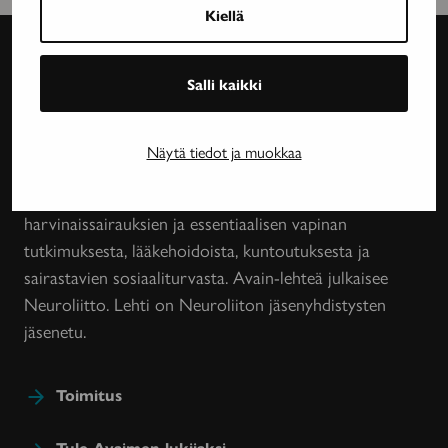
Kiellä
Salli kaikki
Avain-
lehti
Näytä tiedot ja muokkaa
Neurologinen aikakauslehti Avain tarjoaa luotettavaa
ja asiantuntevaa tietoa MS-taudin, neurologisten
harvinaissairauksien ja essentiaalisen vapinan
tutkimuksesta, lääkehoidoista, kuntoutuksesta ja
sairastavien sosiaaliturvasta. Avain-lehteä julkaisee
Neuroliitto. Lehti on Neuroliiton jäsenyhdistysten
jäsenetu.
Toimitus
Tule Avaimen lukijaksi