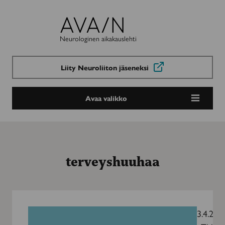
Avain-
lehti
Neurologinen aikakauslehti
Liity Neuroliiton jäseneksi
Avaa valikko
terveyshuuhaa
Moni
luulee
3.4.202
tietävänsä,