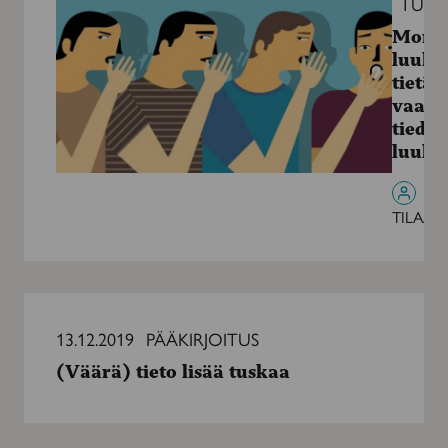
TUTK
vaan
Moni
ei
luulee
tiedä
tietäv
luulevansa
vaan 
tiedä
luule
TILAAJI
(Väärä)
tieto
13.12.2019
PÄÄKIRJOITUS
lisää
(Väärä) tieto lisää tuskaa
tuskaa