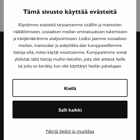
Tämä sivusto käyttää evästeitä
Käytämme evästeitä tarjoamamme sisällön ja mainosten
räätälöimiseen, sosiaalisen median ominaisuuksien tukemiseen
ja kävijämäärämme analysoimiseen. Lisäksi jaamme sosiaalisen
median, mainosalan ja analytiikka-alan kumppaneillemme
tietoja siitä, miten käytät sivustoamme. Kumppanimme voivat
Avain-
yhdistää näitä tietoja muihin tietoihin, joita olet antanut heille
lehti
tai joita on kerätty, kun olet käyttänyt heidän palvelujaan.
Neurologinen aikakauslehti Avain tarjoaa luotettavaa
ja asiantuntevaa tietoa MS-taudin, neurologisten
Kiellä
harvinaissairauksien ja essentiaalisen vapinan
tutkimuksesta, lääkehoidoista, kuntoutuksesta ja
Salli kaikki
sairastavien sosiaaliturvasta. Avain-lehteä julkaisee
Neuroliitto. Lehti on Neuroliiton jäsenyhdistysten
jäsenetu.
Näytä tiedot ja muokkaa