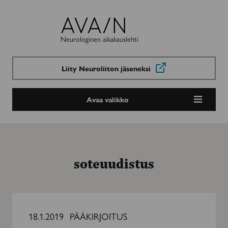
Avain-
lehti
Neurologinen aikakauslehti
Liity Neuroliiton jäseneksi
Avaa valikko
soteuudistus
Kiikun,
kaakun
18.1.2019
PÄÄKIRJOITUS