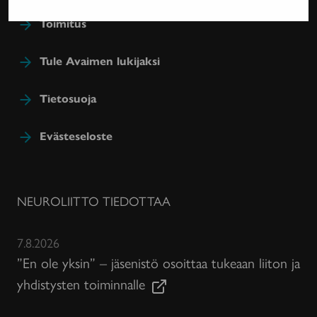
Toimitus
Tule Avaimen lukijaksi
Tietosuoja
Evästeseloste
NEUROLIITTO TIEDOTTAA
7.8.2026
”En ole yksin” – jäsenistö osoittaa tukeaan liiton ja
yhdistysten toiminnalle