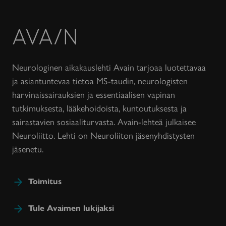
Avain-
lehti
Neurologinen aikakauslehti Avain tarjoaa luotettavaa
ja asiantuntevaa tietoa MS-taudin, neurologisten
harvinaissairauksien ja essentiaalisen vapinan
tutkimuksesta, lääkehoidoista, kuntoutuksesta ja
sairastavien sosiaaliturvasta. Avain-lehteä julkaisee
Neuroliitto. Lehti on Neuroliiton jäsenyhdistysten
jäsenetu.
Toimitus
Tule Avaimen lukijaksi