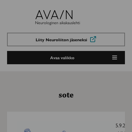
Avain-
lehti
Neurologinen aikakauslehti
Liity Neuroliiton jäseneksi
Avaa valikko
sote
Hoitotakuu
tiukkeni:
5.9.202
lääkärille