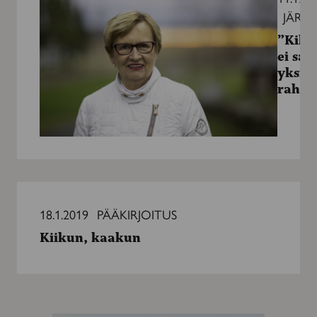
saa
JÄRJ
puhua
”Kilpa
yksinomaan
ei sa
raha”
yksin
raha”
Kiikun,
kaakun
18.1.2019
PÄÄKIRJOITUS
Kiikun, kaakun