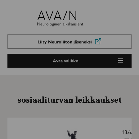
Avain-
lehti
Neurologinen aikakauslehti
Liity Neuroliiton jäseneksi
Avaa valikko
sosiaaliturvan leikkaukset
Kehysriihen
päätökset
13.6.20
näkyvät