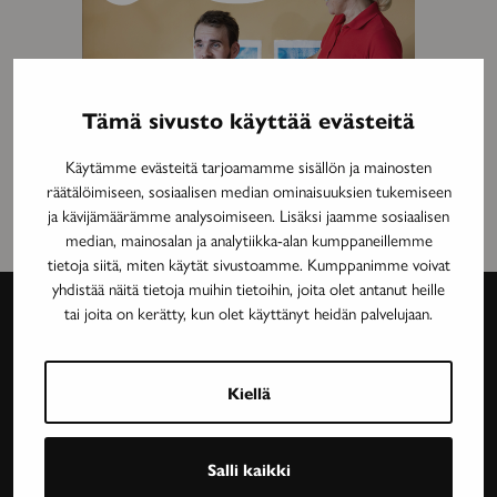
Tämä sivusto käyttää evästeitä
Käytämme evästeitä tarjoamamme sisällön ja mainosten
räätälöimiseen, sosiaalisen median ominaisuuksien tukemiseen
ja kävijämäärämme analysoimiseen. Lisäksi jaamme sosiaalisen
median, mainosalan ja analytiikka-alan kumppaneillemme
tietoja siitä, miten käytät sivustoamme. Kumppanimme voivat
yhdistää näitä tietoja muihin tietoihin, joita olet antanut heille
tai joita on kerätty, kun olet käyttänyt heidän palvelujaan.
Avain-
lehti
Kiellä
Neurologinen aikakauslehti Avain tarjoaa luotettavaa
Salli kaikki
ja asiantuntevaa tietoa MS-taudin, neurologisten