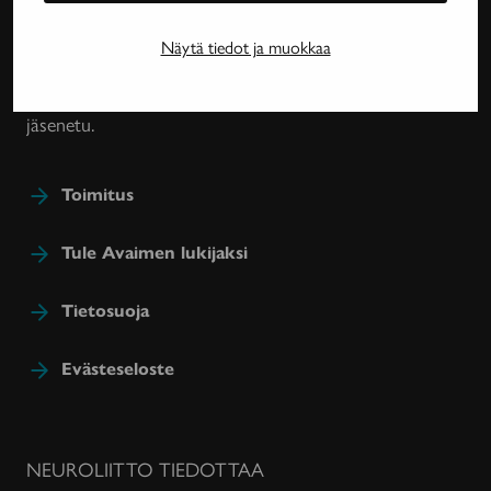
harvinaissairauksien ja essentiaalisen vapinan
tutkimuksesta, lääkehoidoista, kuntoutuksesta ja
Näytä tiedot ja muokkaa
sairastavien sosiaaliturvasta. Avain-lehteä julkaisee
Neuroliitto. Lehti on Neuroliiton jäsenyhdistysten
jäsenetu.
Toimitus
Tule Avaimen lukijaksi
Tietosuoja
Evästeseloste
NEUROLIITTO TIEDOTTAA