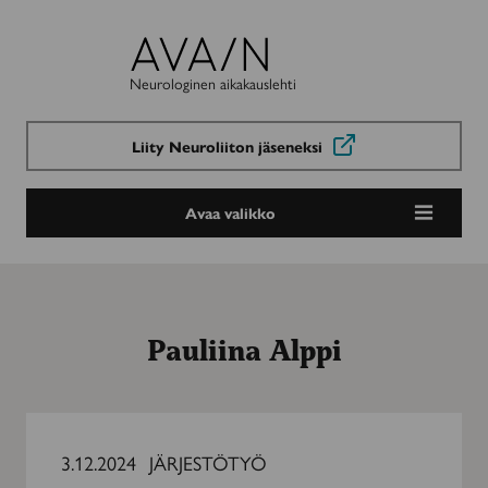
Avain-
lehti
Neurologinen aikakauslehti
Liity Neuroliiton jäseneksi
Avaa valikko
Pauliina Alppi
Osallistumisen
arvo
3.12.2024
JÄRJESTÖTYÖ