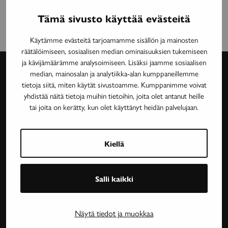
Tämä sivusto käyttää evästeitä
Käytämme evästeitä tarjoamamme sisällön ja mainosten
räätälöimiseen, sosiaalisen median ominaisuuksien tukemiseen
ja kävijämäärämme analysoimiseen. Lisäksi jaamme sosiaalisen
median, mainosalan ja analytiikka-alan kumppaneillemme
tietoja siitä, miten käytät sivustoamme. Kumppanimme voivat
Avain-
yhdistää näitä tietoja muihin tietoihin, joita olet antanut heille
lehti
tai joita on kerätty, kun olet käyttänyt heidän palvelujaan.
Neurologinen aikakauslehti Avain tarjoaa luotettavaa
ja asiantuntevaa tietoa MS-taudin, neurologisten
Kiellä
harvinaissairauksien ja essentiaalisen vapinan
tutkimuksesta, lääkehoidoista, kuntoutuksesta ja
Salli kaikki
sairastavien sosiaaliturvasta. Avain-lehteä julkaisee
Neuroliitto. Lehti on Neuroliiton jäsenyhdistysten
jäsenetu.
Näytä tiedot ja muokkaa