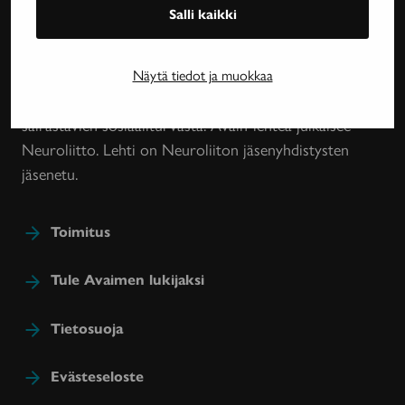
Salli kaikki
Neurologinen aikakauslehti Avain tarjoaa luotettavaa
ja asiantuntevaa tietoa MS-taudin, neurologisten
Näytä tiedot ja muokkaa
harvinaissairauksien ja essentiaalisen vapinan
tutkimuksesta, lääkehoidoista, kuntoutuksesta ja
sairastavien sosiaaliturvasta. Avain-lehteä julkaisee
Neuroliitto. Lehti on Neuroliiton jäsenyhdistysten
jäsenetu.
Toimitus
Tule Avaimen lukijaksi
Tietosuoja
Evästeseloste