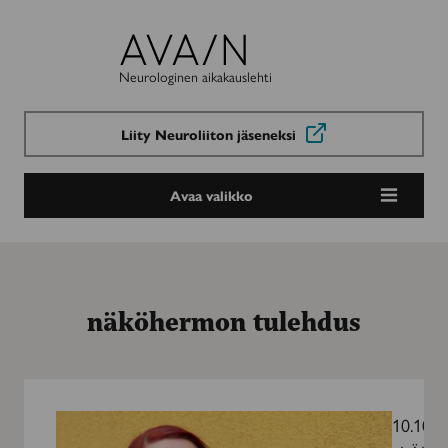
Avain-
lehti
Neurologinen aikakauslehti
Liity Neuroliiton jäseneksi
Avaa valikko
näköhermon tulehdus
”Tunne
saa
10.10.2
tulla,