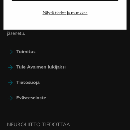
harvinaissairauksien ja essentiaalisen vapinan
tutkimuksesta, lääkehoidoista, kuntoutuksesta ja
Näytä tiedot ja muokkaa
sairastavien sosiaaliturvasta. Avain-lehteä julkaisee
Neuroliitto. Lehti on Neuroliiton jäsenyhdistysten
jäsenetu.
Toimitus
Tule Avaimen lukijaksi
Tietosuoja
Evästeseloste
NEUROLIITTO TIEDOTTAA