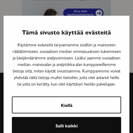
Tämä sivusto käyttää evästeitä
Käytämme evästeitä tarjoamamme sisällön ja mainosten
räätälöimiseen, sosiaalisen median ominaisuuksien tukemiseen
ja kävijämäärämme analysoimiseen. Lisäksi jaamme sosiaalisen
median, mainosalan ja analytiikka-alan kumppaneillemme
tietoja siitä, miten käytät sivustoamme. Kumppanimme voivat
yhdistää näitä tietoja muihin tietoihin, joita olet antanut heille
tai joita on kerätty, kun olet käyttänyt heidän palvelujaan.
Avain-
lehti
Kiellä
Neurologinen aikakauslehti Avain tarjoaa luotettavaa
Salli kaikki
ja asiantuntevaa tietoa MS-taudin, neurologisten