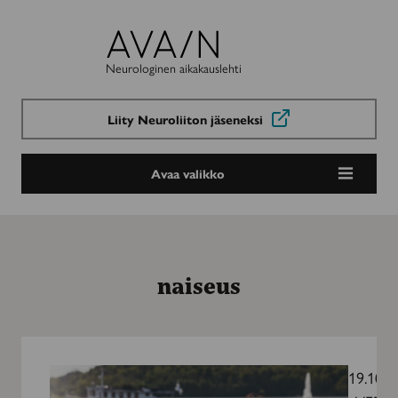
Avain-
lehti
Neurologinen aikakauslehti
Liity Neuroliiton jäseneksi
Avaa valikko
naiseus
Pidä
itsestäsi
19.10.2
huolta