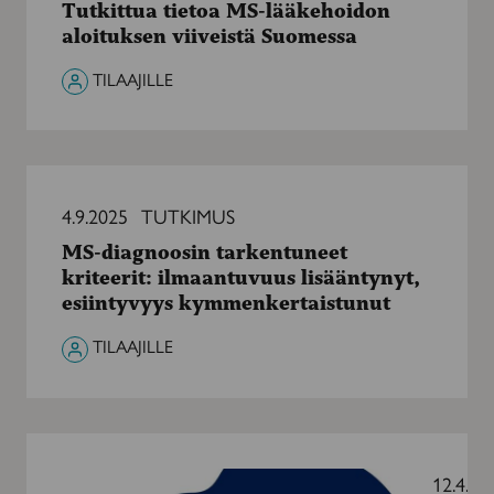
Tutkittua tietoa MS-lääkehoidon
lääkehoidon
aloituksen viiveistä Suomessa
aloituksen
viiveistä
TILAAJILLE
Suomessa
MS-
diagnoosin
4.9.2025
TUTKIMUS
tarkentuneet
MS-diagnoosin tarkentuneet
kriteerit:
kriteerit: ilmaantuvuus lisääntynyt,
ilmaantuvuus
esiintyvyys kymmenkertaistunut
lisääntynyt,
esiintyvyys
TILAAJILLE
kymmenkertaistunut
MyMS
auttaa
12.4.20