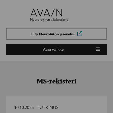
Avain-
lehti
Neurologinen aikakauslehti
Liity Neuroliiton jäseneksi
Avaa valikko
MS-rekisteri
Tutkittua
tietoa
10.10.2025
TUTKIMUS
MS-