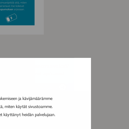
MAINOS
tukemiseen ja kävijämäärämme
itä, miten käytät sivustoamme.
et käyttänyt heidän palvelujaan.