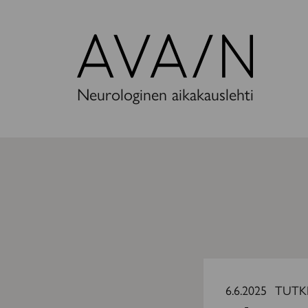
Avain-
lehti
Neurologinen aikakauslehti
Miltä
MS-
6.6.2025
TUTK
uupumus