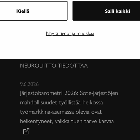
Kiellä
Salli kaikki
Näytä tiedot ja muokkaa
NEUROLIITTO TIEDOTTAA
9.6.2026
Järjestöbarometri 2026: Sote-järjestöjen
mahdollisuudet työllistää heikossa
työmarkkina-asemassa olevia ovat
heikentyneet, vaikka tuen tarve kasvaa