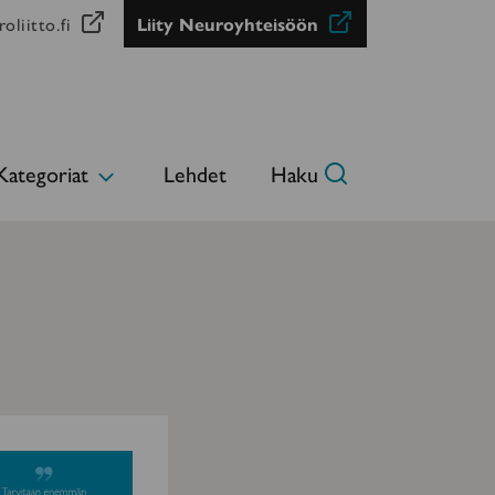
oliitto.fi
Liity Neuroyhteisöön
Kategoriat
Lehdet
Haku
Avaa
alavalikko