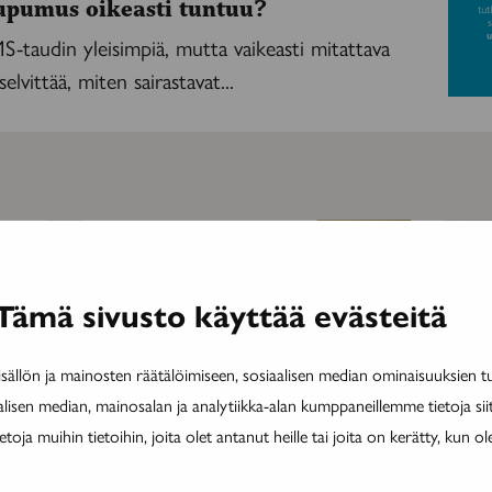
upumus oikeasti tuntuu?
taudin yleisimpiä, mutta vaikeasti mitattava
elvittää, miten sairastavat...
MAINOS
MAINOS
Tämä sivusto käyttää evästeitä
ällön ja mainosten räätälöimiseen, sosiaalisen median ominaisuuksien 
alisen median, mainosalan ja analytiikka-alan kumppaneillemme tietoja si
ja muihin tietoihin, joita olet antanut heille tai joita on kerätty, kun ol