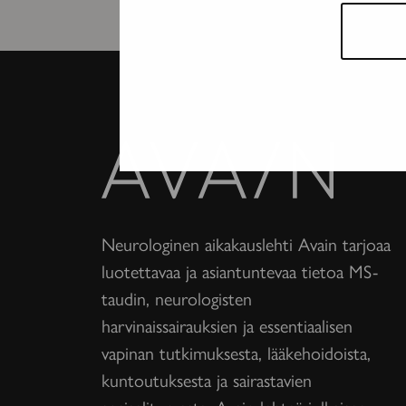
Avain-
lehti
Neurologinen aikakauslehti Avain tarjoaa
luotettavaa ja asiantuntevaa tietoa MS-
taudin, neurologisten
harvinaissairauksien ja essentiaalisen
vapinan tutkimuksesta, lääkehoidoista,
kuntoutuksesta ja sairastavien