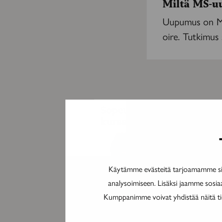
Miltä MS-u
oikeasti
tuntuu?
Uupumus on MS-
oire. Tutkimus s
Käytämme evästeitä tarjoamamme sis
analysoimiseen. Lisäksi jaamme sosia
Kumppanimme voivat yhdistää näitä tieto