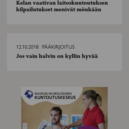
Kelan vaativan laitoskuntoutuksen
kilpailutukset
kilpailutukset menivät mönkään
menivät
mönkään
Jos
vain
12.10.2018
PÄÄKIRJOITUS
halvin
Jos vain halvin on kyllin hyvää
on
kyllin
hyvää
MAINOS