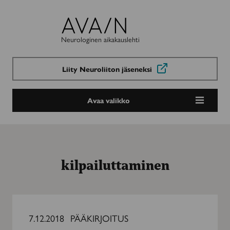
Avain-
lehti
Neurologinen aikakauslehti
Liity Neuroliiton jäseneksi
Avaa valikko
kilpailuttaminen
Kelan
vaativan
7.12.2018
PÄÄKIRJOITUS
laitoskuntoutuksen