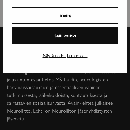
Kiellä
Salli kaikki
Avain-
Näytä tiedot ja muokkaa
lehti
Neurologinen aikakauslehti Avain tarjoaa luotettavaa
ja asiantuntevaa tietoa MS-taudin, neurologisten
harvinaissairauksien ja essentiaalisen vapinan
tutkimuksesta, lääkehoidoista, kuntoutuksesta ja
sairastavien sosiaaliturvasta. Avain-lehteä julkaisee
Neuroliitto. Lehti on Neuroliiton jäsenyhdistysten
jäsenetu.