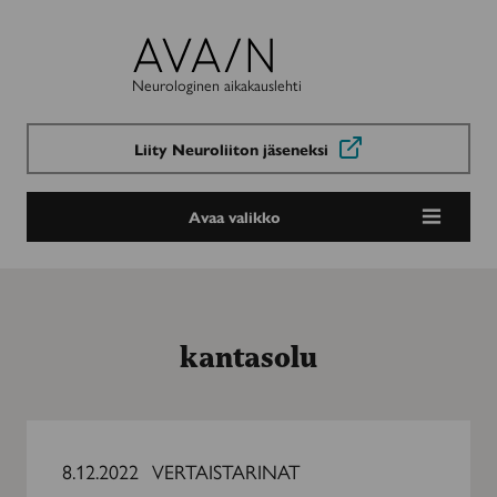
Avain-
lehti
Neurologinen aikakauslehti
Liity Neuroliiton jäseneksi
Avaa valikko
kantasolu
Osa
4:
8.12.2022
VERTAISTARINAT
Rokotukset