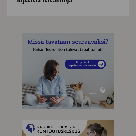
lupaavia havaintoja
lupaavia
havaintoja
MAINOS
MAINOS