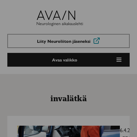
Avain-
lehti
Neurologinen aikakauslehti
Liity Neuroliiton jäseneksi
Avaa valikko
invalätkä
Auton
hankinnan
6.4.201
ja