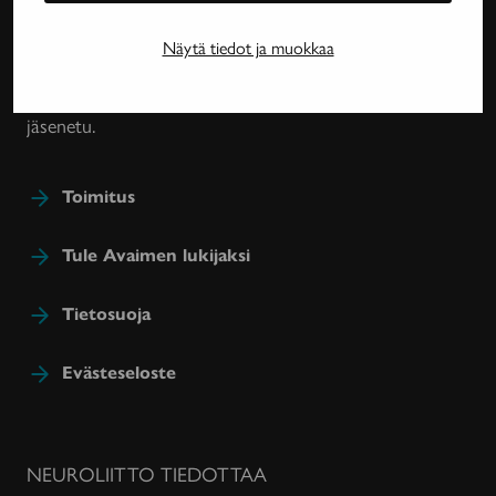
harvinaissairauksien ja essentiaalisen vapinan
tutkimuksesta, lääkehoidoista, kuntoutuksesta ja
Näytä tiedot ja muokkaa
sairastavien sosiaaliturvasta. Avain-lehteä julkaisee
Neuroliitto. Lehti on Neuroliiton jäsenyhdistysten
jäsenetu.
Toimitus
Tule Avaimen lukijaksi
Tietosuoja
Evästeseloste
NEUROLIITTO TIEDOTTAA