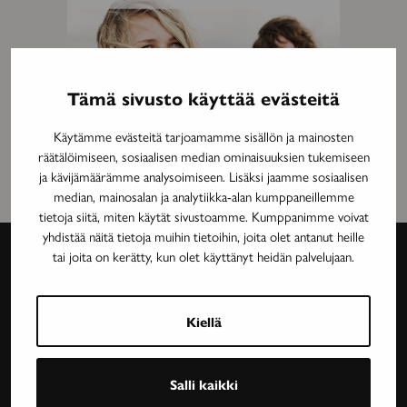
Tämä sivusto käyttää evästeitä
Käytämme evästeitä tarjoamamme sisällön ja mainosten
räätälöimiseen, sosiaalisen median ominaisuuksien tukemiseen
ja kävijämäärämme analysoimiseen. Lisäksi jaamme sosiaalisen
median, mainosalan ja analytiikka-alan kumppaneillemme
tietoja siitä, miten käytät sivustoamme. Kumppanimme voivat
yhdistää näitä tietoja muihin tietoihin, joita olet antanut heille
tai joita on kerätty, kun olet käyttänyt heidän palvelujaan.
Avain-
lehti
Kiellä
Neurologinen aikakauslehti Avain tarjoaa luotettavaa
Salli kaikki
ja asiantuntevaa tietoa MS-taudin, neurologisten