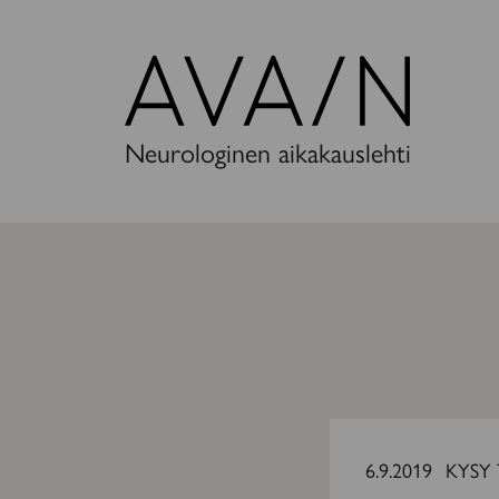
Avain-
lehti
Neurologinen aikakauslehti
Apua
virtsankarkailuun
6.9.2019
KYSY