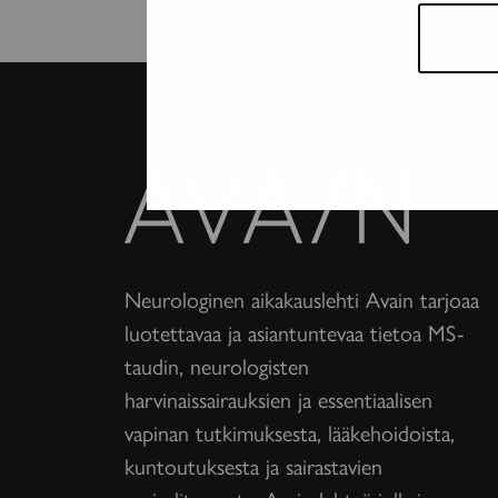
Avain-
lehti
Neurologinen aikakauslehti Avain tarjoaa
luotettavaa ja asiantuntevaa tietoa MS-
taudin, neurologisten
harvinaissairauksien ja essentiaalisen
vapinan tutkimuksesta, lääkehoidoista,
kuntoutuksesta ja sairastavien