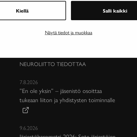
Kiellä
Salli kaikki
Näytä tiedot ja muokkaa
NEUROLIITTO TIEDOTTAA
7.8.2026
”En ole yksin” – jäsenistö osoittaa
tukeaan liiton ja yhdistysten toiminnalle
9.6.2026
Järjestöbarometri 2026: Sote-järjestöjen