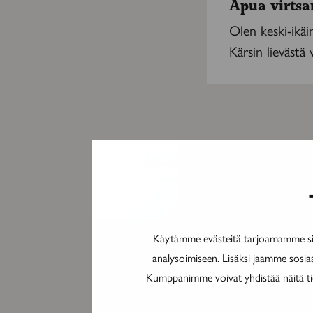
Apua virts
Olen keski-ikäi
Kärsin lievästä 
Käytämme evästeitä tarjoamamme sis
analysoimiseen. Lisäksi jaamme sosia
Kumppanimme voivat yhdistää näitä tieto