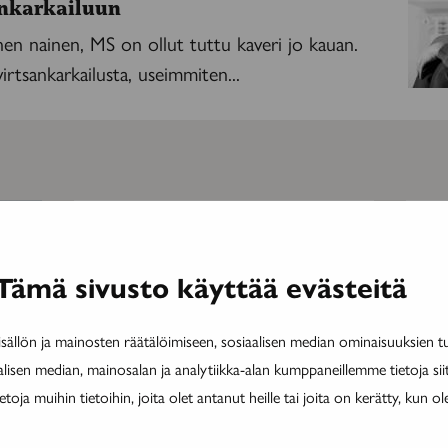
ankarkailuun
nen nainen, MS on ollut tuttu kaveri jo kauan.
virtsankarkailusta, useimmiten...
MAINOS
MAINOS
Tämä sivusto käyttää evästeitä
ällön ja mainosten räätälöimiseen, sosiaalisen median ominaisuuksien 
alisen median, mainosalan ja analytiikka-alan kumppaneillemme tietoja si
ja muihin tietoihin, joita olet antanut heille tai joita on kerätty, kun ol