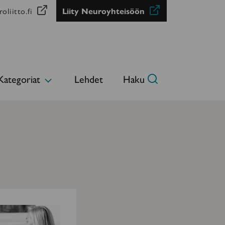
oliitto.fi
Liity Neuroyhteisöön
Kategoriat
Lehdet
Haku
Avaa
alavalikko