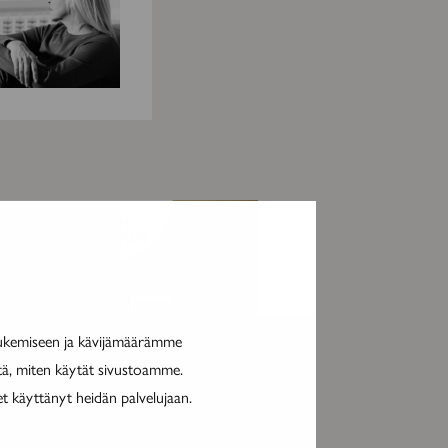
MAINOS
tukemiseen ja kävijämäärämme
itä, miten käytät sivustoamme.
et käyttänyt heidän palvelujaan.