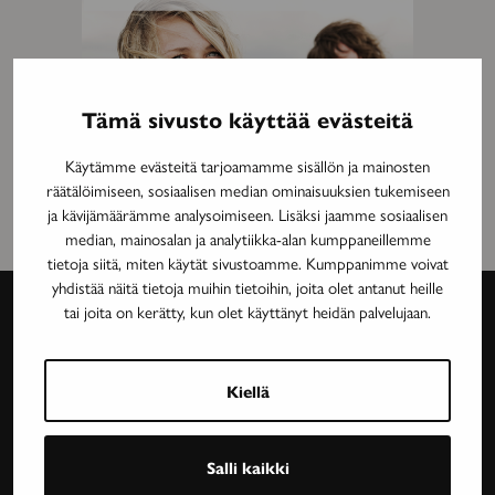
Tämä sivusto käyttää evästeitä
Käytämme evästeitä tarjoamamme sisällön ja mainosten
räätälöimiseen, sosiaalisen median ominaisuuksien tukemiseen
ja kävijämäärämme analysoimiseen. Lisäksi jaamme sosiaalisen
median, mainosalan ja analytiikka-alan kumppaneillemme
tietoja siitä, miten käytät sivustoamme. Kumppanimme voivat
yhdistää näitä tietoja muihin tietoihin, joita olet antanut heille
tai joita on kerätty, kun olet käyttänyt heidän palvelujaan.
Avain-
lehti
Kiellä
Neurologinen aikakauslehti Avain tarjoaa luotettavaa
Salli kaikki
ja asiantuntevaa tietoa MS-taudin, neurologisten