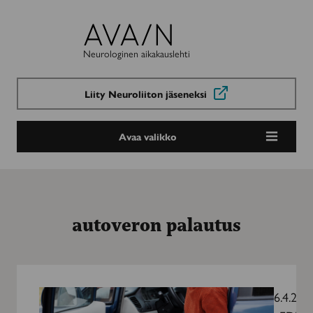
Avain-
lehti
Neurologinen aikakauslehti
Liity Neuroliiton jäseneksi
Avaa valikko
autoveron palautus
Auton
hankinnan
6.4.201
ja