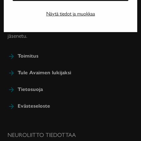
harvinaissairauksien ja essentiaalisen vapinan
tutkimuksesta, lääkehoidoista, kuntoutuksesta ja
Näytä tiedot ja muokkaa
sairastavien sosiaaliturvasta. Avain-lehteä julkaisee
Neuroliitto. Lehti on Neuroliiton jäsenyhdistysten
jäsenetu.
Toimitus
Tule Avaimen lukijaksi
Tietosuoja
Evästeseloste
NEUROLIITTO TIEDOTTAA