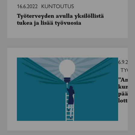
avulla
16.6.2022
KUNTOUTUS
yksilöllistä
Työterveyden avulla yksilöllistä
tukea
tukea ja lisää työvuosia
ja
lisää
työvuosia
”Ammatilliseen
kuntoutukseen
6.9.201
pääsy
TYÖE
oli
”Amma
lottovoitto!”
kunto
pääsy 
lottov