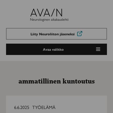
Avain-
lehti
Neurologinen aikakauslehti
Liity Neuroliiton jäseneksi
Avaa valikko
ammatillinen kuntoutus
Sopivan
työn
6.6.2025
TYÖELÄMÄ
löytämiseen