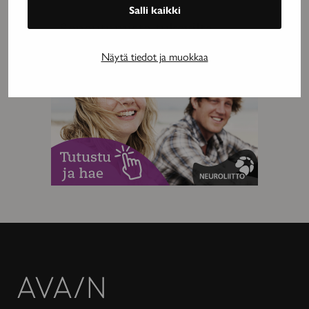
Salli kaikki
MAINOS
Näytä tiedot ja muokkaa
Avain-
lehti