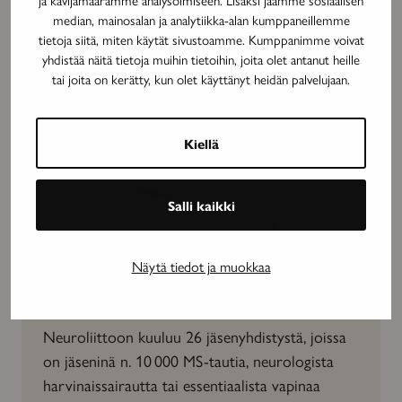
median, mainosalan ja analytiikka-alan kumppaneillemme
tietoja siitä, miten käytät sivustoamme. Kumppanimme voivat
yhdistää näitä tietoja muihin tietoihin, joita olet antanut heille
tai joita on kerätty, kun olet käyttänyt heidän palvelujaan.
Kiellä
Salli kaikki
Näytä tiedot ja muokkaa
Tule mukaan neuroyhteisöön
Neuroliittoon kuuluu 26 jäsenyhdistystä, joissa
on jäseninä n. 10 000 MS-tautia, neurologista
harvinaissairautta tai essentiaalista vapinaa