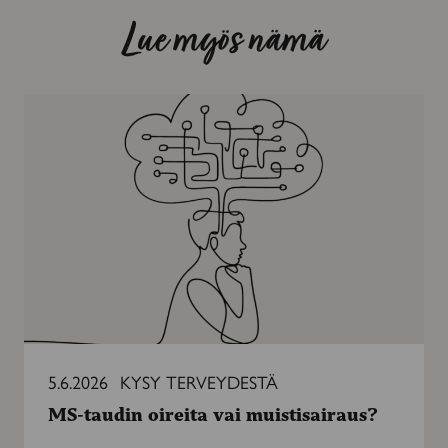
Lue myös nämä
MS-
taudin
oireita
vai
muistisairaus?
5.6.2026
KYSY TERVEYDESTÄ
MS-taudin oireita vai muistisairaus?