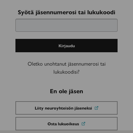
Kirjaudu
Syötä jäsennumerosi tai lukukoodi
sisään
Oletko unohtanut jäsennumerosi tai
lukukoodisi?
En ole jäsen
Liity neuroyhteisön jäseneksi
Osta lukuoikeus