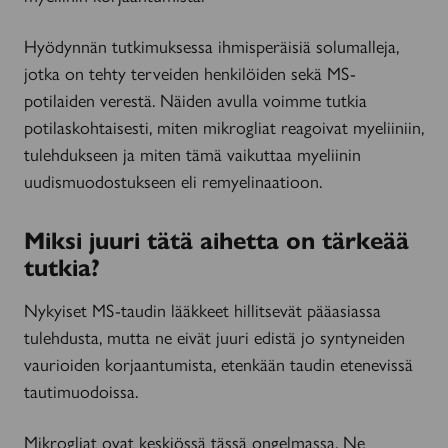
Hyödynnän tutkimuksessa ihmisperäisiä solumalleja,
jotka on tehty terveiden henkilöiden sekä MS-
potilaiden verestä. Näiden avulla voimme tutkia
potilaskohtaisesti, miten mikrogliat reagoivat myeliiniin,
tulehdukseen ja miten tämä vaikuttaa myeliinin
uudismuodostukseen eli remyelinaatioon.
Miksi juuri tätä aihetta on tärkeää
tutkia?
Nykyiset MS-taudin lääkkeet hillitsevät pääasiassa
tulehdusta, mutta ne eivät juuri edistä jo syntyneiden
vaurioiden korjaantumista, etenkään taudin etenevissä
tautimuodoissa.
Mikrogliat ovat keskiössä tässä ongelmassa. Ne