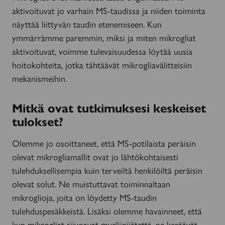
aktivoituvat jo varhain MS-taudissa ja niiden toiminta
näyttää liittyvän taudin etenemiseen. Kun
ymmärrämme paremmin, miksi ja miten mikrogliat
aktivoituvat, voimme tulevaisuudessa löytää uusia
hoitokohteita, jotka tähtäävät mikrogliavälitteisiin
mekanismeihin.
Mitkä ovat tutkimuksesi keskeiset
tulokset?
Olemme jo osoittaneet, että MS-potilaista peräisin
olevat mikrogliamallit ovat jo lähtökohtaisesti
tulehduksellisempia kuin terveiltä henkilöiltä peräisin
olevat solut. Ne muistuttavat toiminnaltaan
mikroglioja, joita on löydetty MS-taudin
tulehduspesäkkeistä. Lisäksi olemme havainneet, että
kun mikrogliat siivoavat myeliinijätettä, ne keräävät