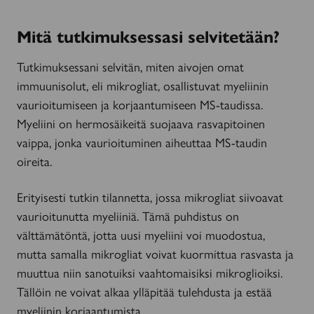
Mitä tutkimuksessasi selvitetään?
Tutkimuksessani selvitän, miten aivojen omat
immuunisolut, eli mikrogliat, osallistuvat myeliinin
vaurioitumiseen ja korjaantumiseen MS-taudissa.
Myeliini on hermosäikeitä suojaava rasvapitoinen
vaippa, jonka vaurioituminen aiheuttaa MS-taudin
oireita.
Erityisesti tutkin tilannetta, jossa mikrogliat siivoavat
vaurioitunutta myeliiniä. Tämä puhdistus on
välttämätöntä, jotta uusi myeliini voi muodostua,
mutta samalla mikrogliat voivat kuormittua rasvasta ja
muuttua niin sanotuiksi vaahtomaisiksi mikroglioiksi.
Tällöin ne voivat alkaa ylläpitää tulehdusta ja estää
myeliinin korjaantumista.