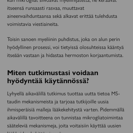
itseensä runsaasti rasvaa, muuttavat
aineenvaihduntaansa sekä alkavat erittää tulehdusta
voimistavia viestiaineita.
Toisin sanoen myeliinin puhdistus, joka on alun perin
hyödyllinen prosessi, voi tietyissä olosuhteissa kääntyä
itseään vastaan ja hidastaa hermoston korjaantumista.
Miten tutkimustasi voidaan
hyödyntää käytännössä?
Lyhyellä aikavälillä tutkimus tuottaa uutta tietoa MS-
taudin mekanismeista ja tarjoaa tutkijoille uusia
ihmisperäisiä malleja lääkekehitystä varten. Pidemmällä
aikavälillä tavoitteena on tunnistaa mikrogliatoimintaa
sääteleviä mekanismeja, joita voitaisiin käyttää uusien