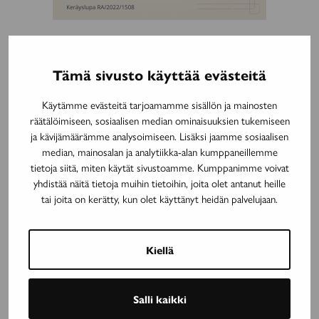
Mainos päättyy
Tämä sivusto käyttää evästeitä
Käytämme evästeitä tarjoamamme sisällön ja mainosten
Tämä artikkeli julkaistiin myös lehdessä:
Avain 3/2026 Tutkimus
räätälöimiseen, sosiaalisen median ominaisuuksien tukemiseen
ja kävijämäärämme analysoimiseen. Lisäksi jaamme sosiaalisen
median, mainosalan ja analytiikka-alan kumppaneillemme
Avainsanat:
mikrogliasolut
MS-tauti
myeliini
Suomen MS-
tietoja siitä, miten käytät sivustoamme. Kumppanimme voivat
säätiö
Tanja Hyvärinen
tutkimus
tutkimusapuraha
yhdistää näitä tietoja muihin tietoihin, joita olet antanut heille
tai joita on kerätty, kun olet käyttänyt heidän palvelujaan.
Jaa artikkeli
Kiellä
Jaa
Jaa
Facebook
Twitter
sivu
sivu
palvelussa
palvelussa
Jaa
Salli kaikki
WhatsApp
sivu