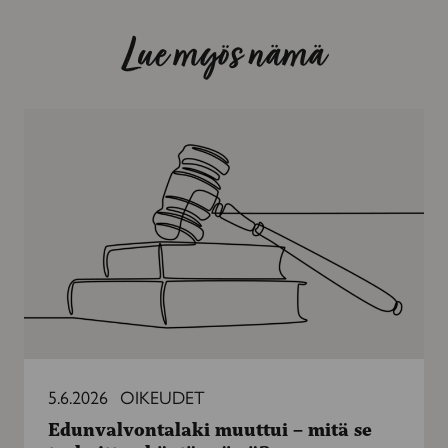
Lue myös nämä
Edunvalvontalaki
muuttui
–
mitä
se
tarkoittaa
käytännössä?
5.6.2026
OIKEUDET
Edunvalvontalaki muuttui – mitä se