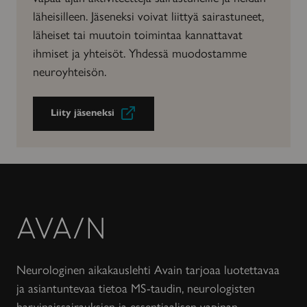
läheisilleen. Jäseneksi voivat liittyä sairastuneet,
läheiset tai muutoin toimintaa kannattavat
ihmiset ja yhteisöt. Yhdessä muodostamme
neuroyhteisön.
Liity jäseneksi
Avain-
lehti
Neurologinen aikakauslehti Avain tarjoaa luotettavaa
ja asiantuntevaa tietoa MS-taudin, neurologisten
harvinaissairauksien ja essentiaalisen vapinan