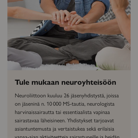
Tule mukaan neuroyhteisöön
Neuroliittoon kuuluu 26 jäsenyhdistystä, joissa
on jäseninä n. 10 000 MS-tautia, neurologista
harvinaissairautta tai essentiaalista vapinaa
sairastavaa läheisineen. Yhdistykset tarjoavat
asiantuntemusta ja vertaistukea sekä erilaisia
vapaa-ajan aktiviteetteja sairastuneille ja heidän