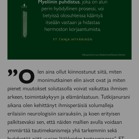
”O
len aina ollut kiinnostunut siitä, miten
monimutkainen elin aivot ovat ja miten
pienet muutokset solutasolla voivat vaikuttaa ihmisen
arkeen, toimintakykyyn ja elämänlaatuun. Tutkijanurani
aikana olen kehittänyt ihmisperäisiä solumalleja
erilaisiin neurologisiin sairauksiin, ja koen erityisen
palkitsevaksi sen, että näiden mallien avulla voidaan
ymmärtää tautimekanismeja yhä tarkemmin sekä
hyödyntää niitä uusien lääkkeiden testaamisessa”, FT