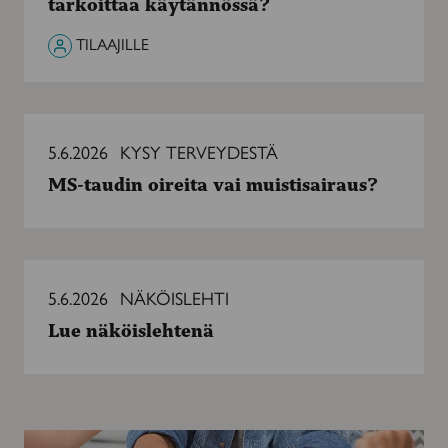
tarkoittaa käytännössä?
TILAAJILLE
MS-
taudin
5.6.2026
KYSY TERVEYDESTÄ
oireita
MS-taudin oireita vai muistisairaus?
vai
muistisairaus?
Lue
näköislehtenä
5.6.2026
NÄKÖISLEHTI
Lue näköislehtenä